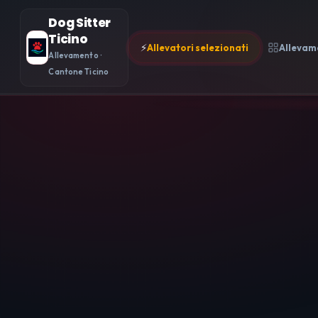
Dog Sitter
Ticino
⚡
Allevatori selezionati
Allevam
Allevamento ·
Cantone Ticino