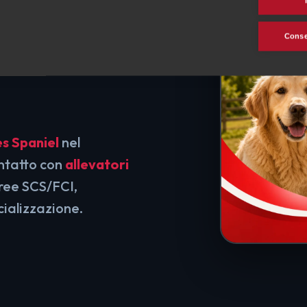
nel tuo
Consen
es Spaniel
nel
ontatto con
allevatori
gree SCS/FCI,
cializzazione.