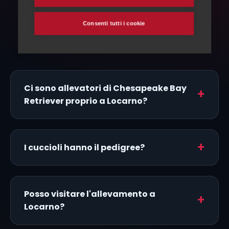
FAQ
Consenti tutti i cookie
Domande frequenti
Ci sono allevatori di Chesapeake Bay
Retriever proprio a Locarno?
I cuccioli hanno il pedigree?
Posso visitare l'allevamento a
Locarno?