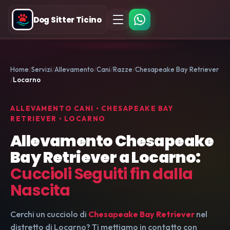
Dog Sitter Ticino
Home
Servizi
Allevamento
Cani
Razze
Chesapeake Bay Retriever
Locarno
ALLEVAMENTO CANI • CHESAPEAKE BAY
RETRIEVER • LOCARNO
Allevamento Chesapeake
Bay Retriever a Locarno:
Cuccioli Seguiti fin dalla
Nascita
Cerchi un cucciolo di
Chesapeake Bay Retriever
nel
distretto di Locarno? Ti mettiamo in contatto con