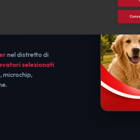
nel tuo
Consen
er
nel distretto di
levatori selezionati
, microchip,
ne.