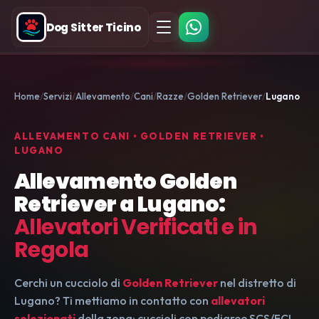
Dog Sitter Ticino
Home
Servizi
Allevamento
Cani
Razze
Golden Retriever
Lugano
ALLEVAMENTO CANI • GOLDEN RETRIEVER •
LUGANO
Allevamento Golden
Retriever a Lugano:
Allevatori Verificati e in
Regola
Cerchi un cucciolo di
Golden Retriever
nel distretto di
Lugano? Ti mettiamo in contatto con
allevatori
selezionati
della zona: cuccioli con pedigree SCS/FCI,