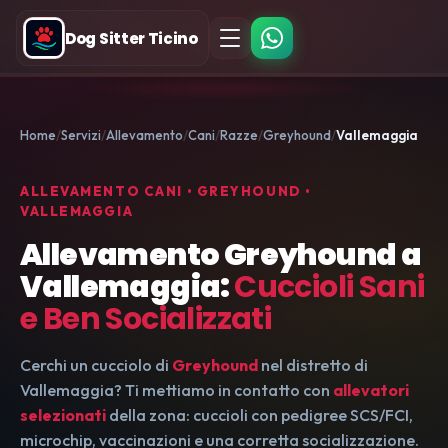
Dog Sitter Ticino
Home
Servizi
Allevamento
Cani
Razze
Greyhound
Vallemaggia
ALLEVAMENTO CANI • GREYHOUND •
VALLEMAGGIA
Allevamento Greyhound a
Vallemaggia:
Cuccioli Sani
e Ben Socializzati
Cerchi un cucciolo di
Greyhound
nel distretto di
Vallemaggia? Ti mettiamo in contatto con
allevatori
selezionati
della zona: cuccioli con pedigree SCS/FCI,
microchip, vaccinazioni e una corretta socializzazione.