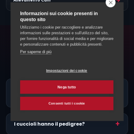
Informazioni sui cookie presenti in
questo sito
Utilizziamo i cookie per raccogliere e analizzare
informazioni sulle prestazioni e sull'utilizzo del sito,
per fornire funzionalità di social media e per migliorare
FAQ
e personalizzare contenuti e pubblicità presenti.
Per saperne di più
Domande frequenti
Impostazioni dei cookie
Nega tutto
Ci sono allevatori di Greyhound proprio
a Vallemaggia?
Consenti tutti i cookie
I cuccioli hanno il pedigree?