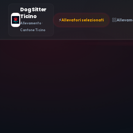
Dog Sitter
Ticino
⚡
Allevatori selezionati
Allevam
Allevamento ·
Cantone Ticino