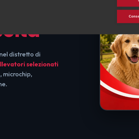
uiti
Consen
scita
nel distretto di
llevatori selezionati
, microchip,
ne.