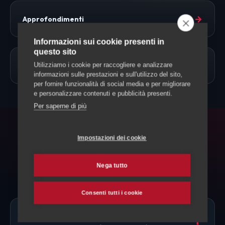
→
Approfondimenti
Informazioni sui cookie presenti in
questo sito
→
Utilizziamo i cookie per raccogliere e analizzare
Allevamento Cani
informazioni sulle prestazioni e sull'utilizzo del sito,
per fornire funzionalità di social media e per migliorare
e personalizzare contenuti e pubblicità presenti.
Per saperne di più
FAQ
Impostazioni dei cookie
Domande frequenti
Nega tutto
Consenti tutti i cookie
Ci sono allevatori di Lagotto