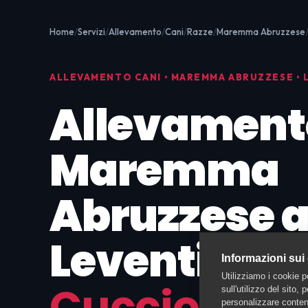
Home
Servizi
Allevamento
Cani
Razze
Maremma Abruzzese
ALLEVAMENTO CANI • MAREMMA ABRUZZESE • 
Allevament
Maremma
Abruzzese 
Leventina:
I
Informazioni sui
Utilizziamo i cookie p
Cucciolo da
sull'utilizzo del sito,
personalizzare contenu