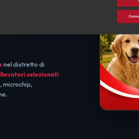
 di
Consen
e
nel distretto di
llevatori selezionati
, microchip,
ne.