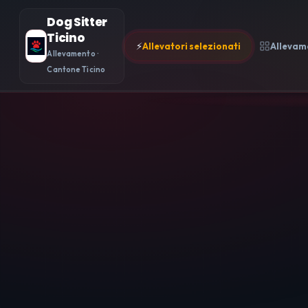
Dog Sitter
Ticino
⚡
Allevatori selezionati
Allevam
Allevamento ·
Cantone Ticino