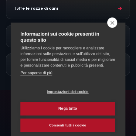
→
Tutte le razze di cani
Informazioni sui cookie presenti in
→
Approfondimenti
questo sito
Utilizziamo i cookie per raccogliere e analizzare
informazioni sulle prestazioni e sull'utilizzo del sito,
per fornire funzionalità di social media e per migliorare
→
Allevamento Cani
e personalizzare contenuti e pubblicità presenti.
Per saperne di più
Impostazioni dei cookie
FAQ
Nega tutto
Domande frequenti
Consenti tutti i cookie