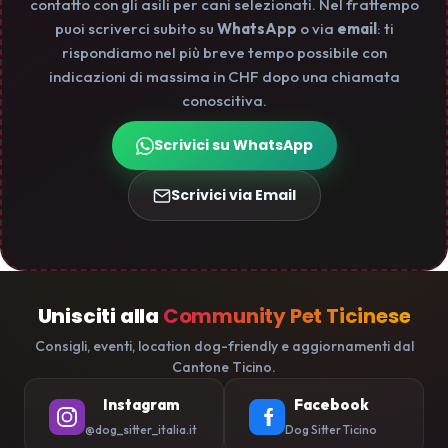
contatto con gli asili per cani selezionati. Nel frattempo
puoi scriverci subito su
WhatsApp
o via
email
: ti
rispondiamo nel più breve tempo possibile con
indicazioni di massima in CHF dopo una chiamata
conoscitiva.
Scrivici su WhatsApp
Scrivici via Email
Unisciti alla
Community Pet Ticinese
Consigli, eventi, location dog-friendly e aggiornamenti dal
Cantone Ticino.
Instagram
Facebook
@dog_sitter_italia.it
Dog Sitter Ticino