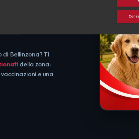
in
Consen
o di Bellinzona? Ti
zionati
della zona:
 vaccinazioni e una