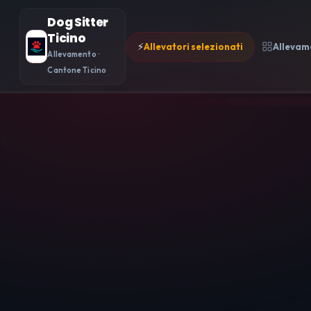
Dog Sitter
Ticino
⚡
Allevatori selezionati
Allevam
Allevamento ·
Cantone Ticino