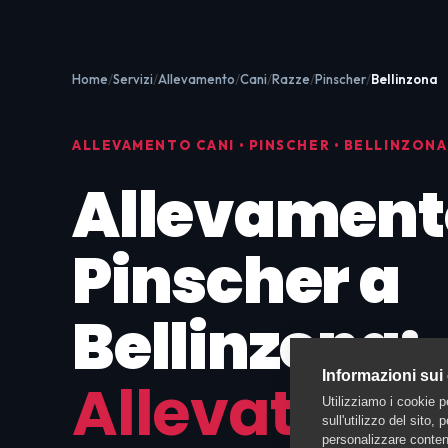
Home
Servizi
Allevamento
Cani
Razze
Pinscher
Bellinzona
ALLEVAMENTO CANI • PINSCHER • BELLINZONA
Allevament
Pinscher a
Bellinzona:
Informazioni sui
Allevatori
Utilizziamo i cookie p
sull'utilizzo del sito,
personalizzare contenu