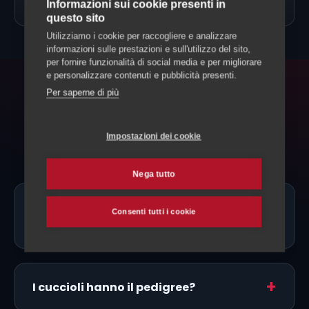
→
Allevamento Cani
Informazioni sui cookie presenti in
questo sito
Utilizziamo i cookie per raccogliere e analizzare
informazioni sulle prestazioni e sull'utilizzo del sito,
per fornire funzionalità di social media e per migliorare
e personalizzare contenuti e pubblicità presenti.
Per saperne di più
FAQ
Domande frequenti
Impostazioni dei cookie
Nega tutto
Ci sono allevatori di Schnauzer Nano
Consenti tutti i cookie
proprio a Lugano?
I cuccioli hanno il pedigree?