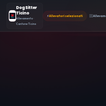
Dog Sitter
Ticino
⚡
Allevatori selezionati
Allevam
Allevamento ·
Cantone Ticino