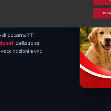
e
Consen
o di Locarno? Ti
zionati
della zona:
 vaccinazioni e una