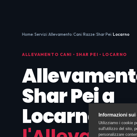
Home
Servizi
Allevamento
Cani
Razze
Shar Pei
Locarno
ALLEVAMENTO CANI • SHAR PEI • LOCARNO
Allevament
Shar Pei a
Locarno:
Tr
Informazioni sui
Utilizziamo i cookie p
l'Allevatore
sull'utilizzo del sito,
personalizzare contenu