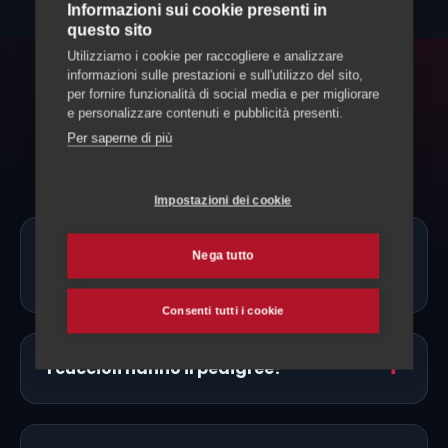
Informazioni sui cookie presenti in
questo sito
Utilizziamo i cookie per raccogliere e analizzare
informazioni sulle prestazioni e sull'utilizzo del sito,
per fornire funzionalità di social media e per migliorare
FAQ
e personalizzare contenuti e pubblicità presenti.
Domande frequenti
Per saperne di più
Impostazioni dei cookie
Ci sono allevatori di Shiba Inu proprio a
Nega tutto
Vallemaggia?
Consenti tutti i cookie
I cuccioli hanno il pedigree?