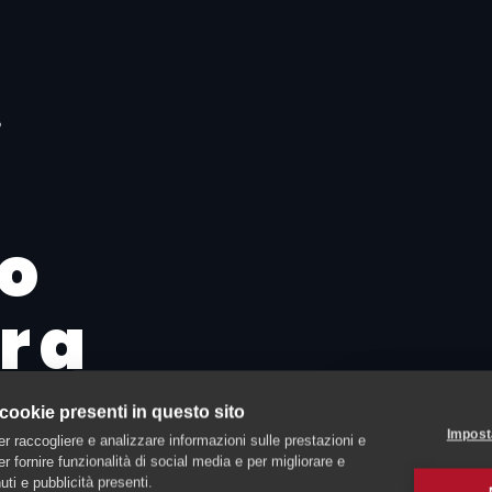
o
O
o
r a
cioli
 cookie presenti in questo sito
Impost
er raccogliere e analizzare informazioni sulle prestazioni e
alla
 per fornire funzionalità di social media e per migliorare e
ti e pubblicità presenti.