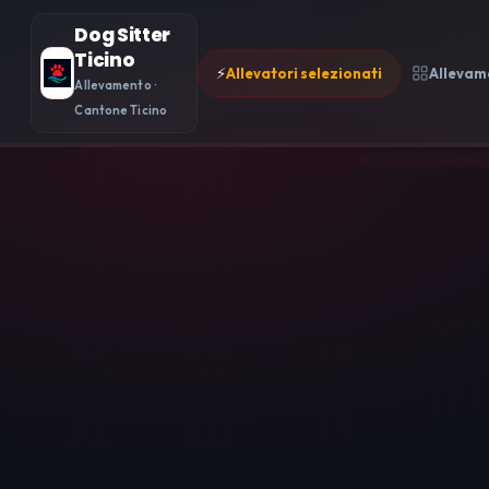
Dog Sitter
Ticino
⚡
Allevatori selezionati
Allevam
Allevamento ·
Cantone Ticino