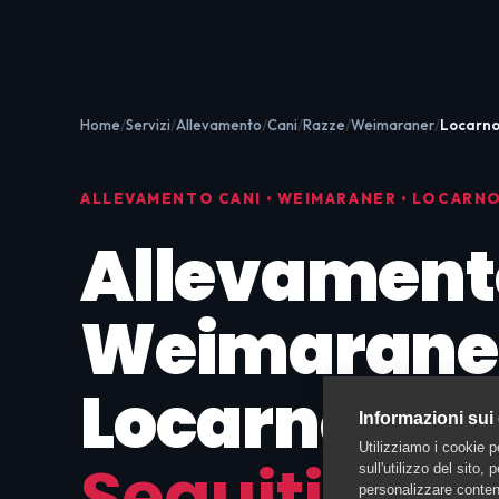
Home
Servizi
Allevamento
Cani
Razze
Weimaraner
Locarn
ALLEVAMENTO CANI • WEIMARANER • LOCARN
Allevament
Weimarane
Locarno:
Cuc
Informazioni sui
Utilizziamo i cookie p
Seguiti fin d
sull'utilizzo del sito,
personalizzare contenu