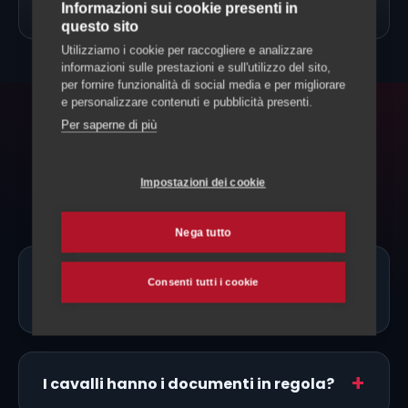
→
Allevamento Cavalli
Informazioni sui cookie presenti in
questo sito
Utilizziamo i cookie per raccogliere e analizzare
informazioni sulle prestazioni e sull'utilizzo del sito,
per fornire funzionalità di social media e per migliorare
e personalizzare contenuti e pubblicità presenti.
Per saperne di più
FAQ
Domande frequenti
Impostazioni dei cookie
Nega tutto
Ci sono allevatori di Appaloosa proprio
Consenti tutti i cookie
a Mendrisio?
I cavalli hanno i documenti in regola?