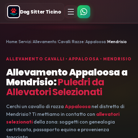
Dog Sitter Ticino
Home
Servizi
Allevamento
Cavalli
Razze
Appaloosa
Mendrisio
ALLEVAMENTO CAVALLI • APPALOOSA • MENDRISIO
Allevamento Appaloosa a
Mendrisio:
Puledri da
Allevatori Selezionati
Cerchi un cavallo di razza
Appaloosa
nel distretto di
Mendrisio? Ti mettiamo in contatto con
allevatori
selezionati
della zona: soggetti con genealogia
certificata, passaporto equino e provenienza
tracciata.