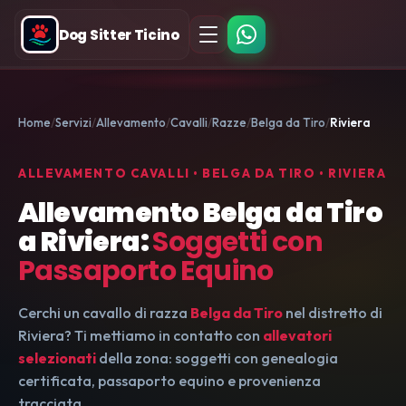
Dog Sitter Ticino
Home
Servizi
Allevamento
Cavalli
Razze
Belga da Tiro
Riviera
ALLEVAMENTO CAVALLI • BELGA DA TIRO • RIVIERA
Allevamento Belga da Tiro
a Riviera:
Soggetti con
Passaporto Equino
Cerchi un cavallo di razza
Belga da Tiro
nel distretto di
Riviera? Ti mettiamo in contatto con
allevatori
selezionati
della zona: soggetti con genealogia
certificata, passaporto equino e provenienza
tracciata.