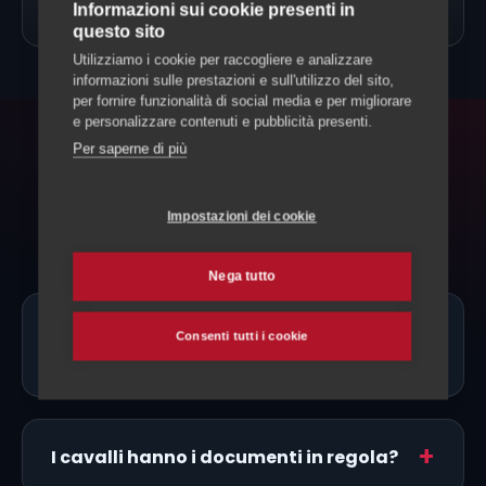
→
Allevamento Cavalli
Informazioni sui cookie presenti in
questo sito
Utilizziamo i cookie per raccogliere e analizzare
informazioni sulle prestazioni e sull'utilizzo del sito,
per fornire funzionalità di social media e per migliorare
e personalizzare contenuti e pubblicità presenti.
Per saperne di più
FAQ
Domande frequenti
Impostazioni dei cookie
Nega tutto
Ci sono allevatori di Belga da Tiro
Consenti tutti i cookie
proprio a Riviera?
I cavalli hanno i documenti in regola?