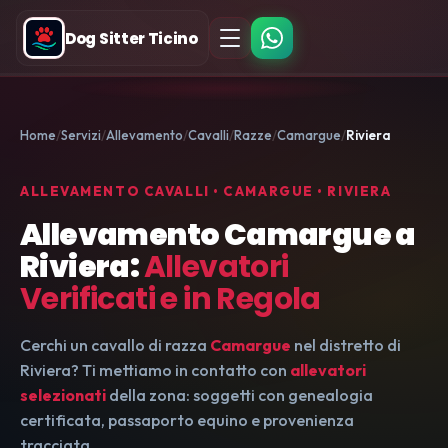
Dog Sitter Ticino
Home
Servizi
Allevamento
Cavalli
Razze
Camargue
Riviera
ALLEVAMENTO CAVALLI • CAMARGUE • RIVIERA
Allevamento Camargue a
Riviera:
Allevatori
Verificati e in Regola
Cerchi un cavallo di razza
Camargue
nel distretto di
Riviera? Ti mettiamo in contatto con
allevatori
selezionati
della zona: soggetti con genealogia
certificata, passaporto equino e provenienza
tracciata.