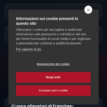
→
Approfondimenti
Informazioni sui cookie presenti in
questo sito
Utilizziamo i cookie per raccogliere e analizzare
→
informazioni sulle prestazioni e sull'utilizzo del sito,
Allevamento Cavalli
per fornire funzionalità di social media e per migliorare
e personalizzare contenuti e pubblicità presenti.
Per saperne di più
Impostazioni dei cookie
FAQ
Domande frequenti
Nega tutto
Consenti tutti i cookie
Ci sono allevatori di Franches-