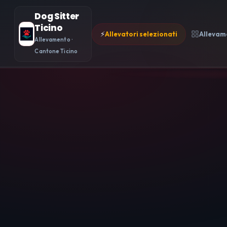
Dog Sitter
Ticino
⚡
Allevatori selezionati
Allevam
Allevamento ·
Cantone Ticino