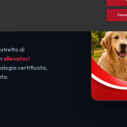
Consen
istretto di
on
allevatori
alogia certificata,
ata.