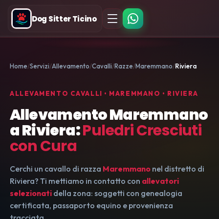
Dog Sitter Ticino
Home
Servizi
Allevamento
Cavalli
Razze
Maremmano
Riviera
ALLEVAMENTO CAVALLI • MAREMMANO • RIVIERA
Allevamento Maremmano
a Riviera:
Puledri Cresciuti
con Cura
Cerchi un cavallo di razza
Maremmano
nel distretto di
Riviera? Ti mettiamo in contatto con
allevatori
selezionati
della zona: soggetti con genealogia
certificata, passaporto equino e provenienza
tracciata.