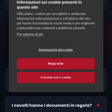
→
Allevamento Cavalli
Informazioni sui cookie presenti in
questo sito
Utilizziamo i cookie per raccogliere e analizzare
informazioni sulle prestazioni e sull'utilizzo del sito,
per fornire funzionalità di social media e per migliorare
e personalizzare contenuti e pubblicità presenti.
Per saperne di più
FAQ
Domande frequenti
Impostazioni dei cookie
Nega tutto
Ci sono allevatori di Maremmano
Consenti tutti i cookie
proprio a Riviera?
I cavalli hanno i documenti in regola?