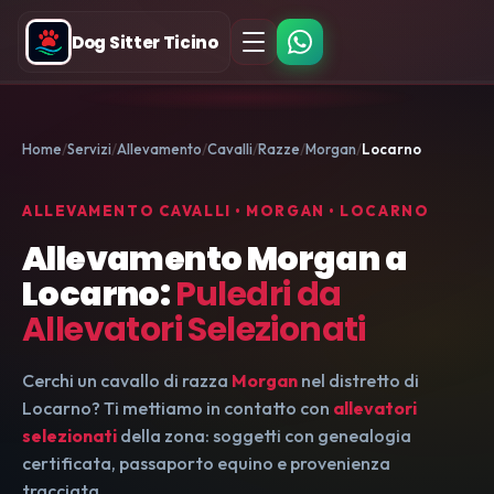
Dog Sitter Ticino
Home
Servizi
Allevamento
Cavalli
Razze
Morgan
Locarno
ALLEVAMENTO CAVALLI • MORGAN • LOCARNO
Allevamento Morgan a
Locarno:
Puledri da
Allevatori Selezionati
Cerchi un cavallo di razza
Morgan
nel distretto di
Locarno? Ti mettiamo in contatto con
allevatori
selezionati
della zona: soggetti con genealogia
certificata, passaporto equino e provenienza
tracciata.