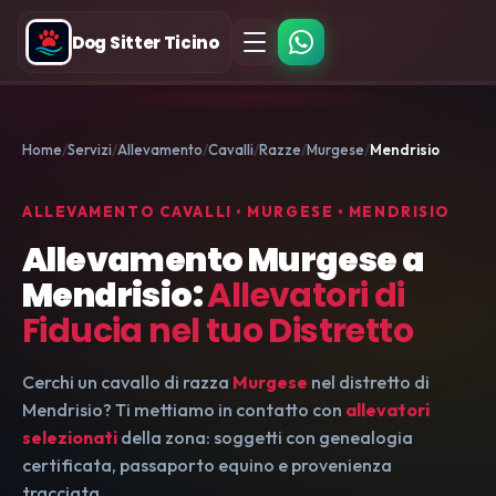
Dog Sitter Ticino
Home
Servizi
Allevamento
Cavalli
Razze
Murgese
Mendrisio
ALLEVAMENTO CAVALLI • MURGESE • MENDRISIO
Allevamento Murgese a
Mendrisio:
Allevatori di
Fiducia nel tuo Distretto
Cerchi un cavallo di razza
Murgese
nel distretto di
Mendrisio? Ti mettiamo in contatto con
allevatori
selezionati
della zona: soggetti con genealogia
certificata, passaporto equino e provenienza
tracciata.