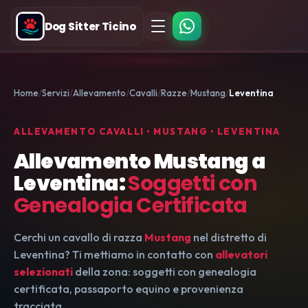
Dog Sitter Ticino
Home
Servizi
Allevamento
Cavalli
Razze
Mustang
Leventina
ALLEVAMENTO CAVALLI • MUSTANG • LEVENTINA
Allevamento Mustang a
Leventina:
Soggetti con
Genealogia Certificata
Cerchi un cavallo di razza
Mustang
nel distretto di
Leventina? Ti mettiamo in contatto con
allevatori
selezionati
della zona: soggetti con genealogia
certificata, passaporto equino e provenienza
tracciata.