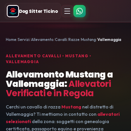
Dog Sitter Ticino
Home
Servizi
Allevamento
Cavalli
Razze
Mustang
Vallemaggia
ALLEVAMENTO CAVALLI • MUSTANG •
VALLEMAGGIA
Allevamento Mustang a
Vallemaggia:
Allevatori
Verificati e in Regola
Cerchi un cavallo di razza
Mustang
nel distretto di
Vallemaggia? Ti mettiamo in contatto con
allevatori
selezionati
della zona: soggetti con genealogia
certificata, passaporto equino e provenienza