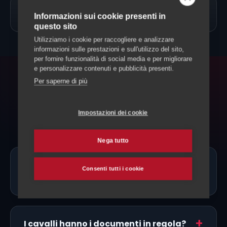
→
Allevamento Cavalli
Informazioni sui cookie presenti in
questo sito
Utilizziamo i cookie per raccogliere e analizzare
informazioni sulle prestazioni e sull'utilizzo del sito,
per fornire funzionalità di social media e per migliorare
e personalizzare contenuti e pubblicità presenti.
Per saperne di più
FAQ
Domande frequenti
Impostazioni dei cookie
Nega tutto
Ci sono allevatori di Mustang proprio a
Consenti tutti i cookie
Vallemaggia?
I cavalli hanno i documenti in regola?