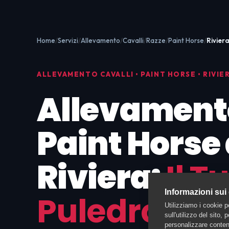
Home
Servizi
Allevamento
Cavalli
Razze
Paint Horse
Rivier
ALLEVAMENTO CAVALLI • PAINT HORSE • RIVIE
Allevament
Paint Horse
Riviera:
Il T
Informazioni sui
Puledro da
Utilizziamo i cookie p
sull'utilizzo del sito,
personalizzare contenu