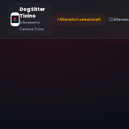
Dog Sitter
Ticino
⚡
Allevatori selezionati
Allevam
Allevamento ·
Cantone Ticino