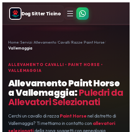
Dog Sitter Ticino
Home
Servizi
Allevamento
Cavalli
Razze
Paint Horse
Vallemaggia
ALLEVAMENTO CAVALLI • PAINT HORSE •
VALLEMAGGIA
Allevamento Paint Horse
a Vallemaggia:
Puledri da
Allevatori Selezionati
Cerchi un cavallo di razza
Paint Horse
nel distretto di
Vallemaggia? Ti mettiamo in contatto con
allevatori
selezionati
della zona: soggetti con genealogia