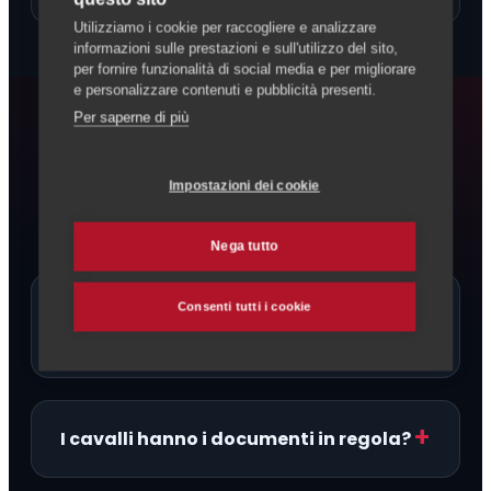
Utilizziamo i cookie per raccogliere e analizzare
informazioni sulle prestazioni e sull'utilizzo del sito,
per fornire funzionalità di social media e per migliorare
e personalizzare contenuti e pubblicità presenti.
Per saperne di più
FAQ
Domande frequenti
Impostazioni dei cookie
Nega tutto
Ci sono allevatori di Paint Horse
Consenti tutti i cookie
proprio a Vallemaggia?
I cavalli hanno i documenti in regola?