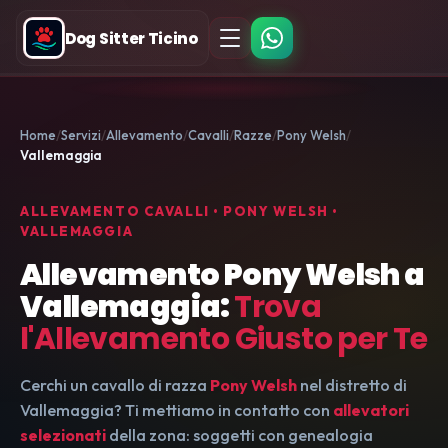
Dog Sitter Ticino
Home
Servizi
Allevamento
Cavalli
Razze
Pony Welsh
Vallemaggia
ALLEVAMENTO CAVALLI • PONY WELSH •
VALLEMAGGIA
Allevamento Pony Welsh a
Vallemaggia:
Trova
l'Allevamento Giusto per Te
Cerchi un cavallo di razza
Pony Welsh
nel distretto di
Vallemaggia? Ti mettiamo in contatto con
allevatori
selezionati
della zona: soggetti con genealogia