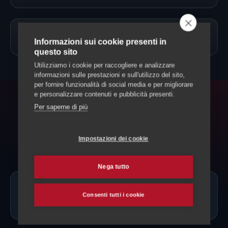
→
Allevamento Cavalli
Informazioni sui cookie presenti in
questo sito
Utilizziamo i cookie per raccogliere e analizzare
informazioni sulle prestazioni e sull'utilizzo del sito,
per fornire funzionalità di social media e per migliorare
e personalizzare contenuti e pubblicità presenti.
Per saperne di più
FAQ
Domande frequenti
Impostazioni dei cookie
Nega tutto
Ci sono allevatori di Pony Welsh proprio
Consenti tutti i cookie
a Vallemaggia?