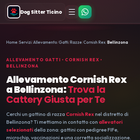
Dog Sitter Ticino
Home
Servizi
Allevamento
Gatti
Razze
Cornish Rex
Bellinzona
ALLEVAMENTO GATTI • CORNISH REX •
BELLINZONA
Allevamento Cornish Rex
a Bellinzona:
Trova la
Cattery Giusta per Te
Cerchi un gattino di razza
Cornish Rex
nel distretto di
Bellinzona? Ti mettiamo in contatto con
allevatori
selezionati
della zona: gattini con pedigree FIFe,
microchip, vaccinazioni e una corretta socializzazione.