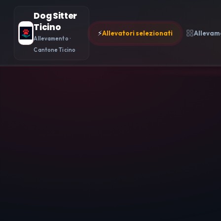
Dog Sitter
Ticino
⚡
Allevatori selezionati
Allevam
Allevamento ·
Cantone Ticino