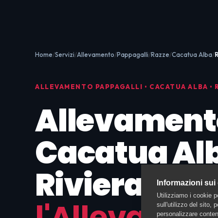
Home
Servizi
Allevamento
Pappagalli
Razze
Cacatua Alba
R
ALLEVAMENTO PAPPAGALLI • CACATUA ALBA • 
Allevament
Cacatua Al
Riviera:
Tro
Informazioni sui
Utilizziamo i cookie p
l'Allevamen
sull'utilizzo del sito,
personalizzare contenu