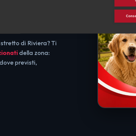
e
Consen
stretto di Riviera? Ti
zionati
della zona:
dove previsti,