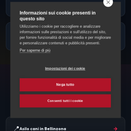
Servono vaccinazioni o documenti?
Informazioni sui cookie presenti in
questo sito
Utilizziamo i cookie per raccogliere e analizzare
Posso portare il cane solo mezza
informazioni sulle prestazioni e sull'utilizzo del sito,
per fornire funzionalità di social media e per migliorare
giornata?
e personalizzare contenuti e pubblicità presenti.
Per saperne di più
Impostazioni dei cookie
ESPLORA ANCHE
Nega tutto
Altri servizi per il tuo cane
Consenti tutti i cookie
📍
→
Asilo cani in Bellinzona