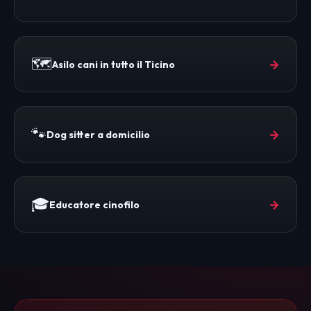
🗺️
→
Asilo cani in tutto il Ticino
🐾
→
Dog sitter a domicilio
🎓
→
Educatore cinofilo