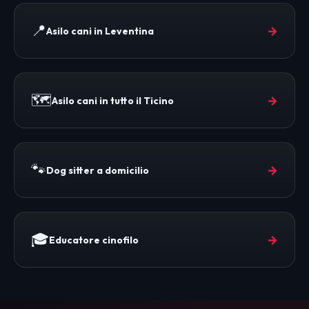
📍
→
Asilo cani in Leventina
🗺️
→
Asilo cani in tutto il Ticino
🐾
→
Dog sitter a domicilio
🎓
→
Educatore cinofilo