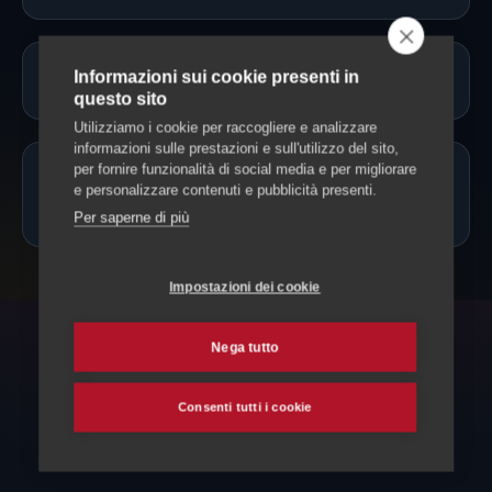
Informazioni sui cookie presenti in
Servono vaccinazioni o documenti?
questo sito
Utilizziamo i cookie per raccogliere e analizzare
informazioni sulle prestazioni e sull'utilizzo del sito,
per fornire funzionalità di social media e per migliorare
Posso portare il cane solo mezza
e personalizzare contenuti e pubblicità presenti.
giornata?
Per saperne di più
Impostazioni dei cookie
Nega tutto
ESPLORA ANCHE
Altri servizi per il tuo cane
Consenti tutti i cookie