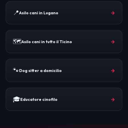
📍
→
Asilo cani in Lugano
🗺️
→
Asilo cani in tutto il Ticino
🐾
→
Dog sitter a domicilio
🎓
→
Educatore cinofilo