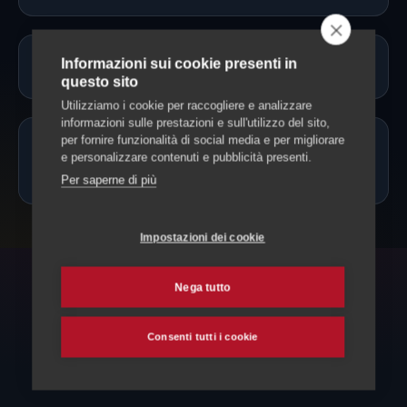
Informazioni sui cookie presenti in
Servono vaccinazioni o documenti?
questo sito
Utilizziamo i cookie per raccogliere e analizzare
informazioni sulle prestazioni e sull'utilizzo del sito,
per fornire funzionalità di social media e per migliorare
Posso portare il cane solo mezza
e personalizzare contenuti e pubblicità presenti.
giornata?
Per saperne di più
Impostazioni dei cookie
Nega tutto
ESPLORA ANCHE
Altri servizi per il tuo cane
Consenti tutti i cookie