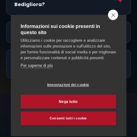
Bedigliora?
Informazioni sui cookie presenti in
Servono vaccinazioni o documenti?
questo sito
Utilizziamo i cookie per raccogliere e analizzare
informazioni sulle prestazioni e sull'utilizzo del sito,
per fornire funzionalità di social media e per migliorare
e personalizzare contenuti e pubblicità presenti.
Posso portare il cane solo mezza
Per saperne di più
giornata?
Impostazioni dei cookie
Nega tutto
ESPLORA ANCHE
Consenti tutti i cookie
Altri servizi per il tuo cane