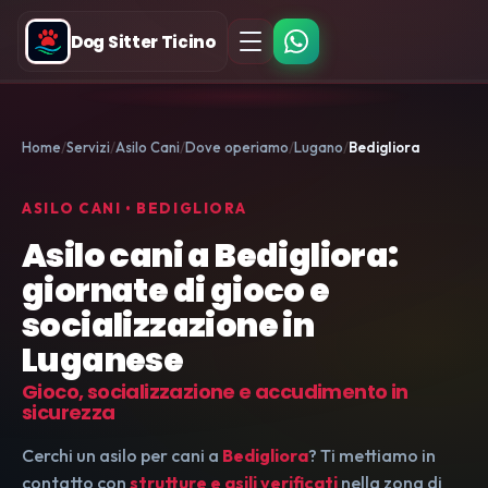
Dog Sitter Ticino
Home
Servizi
Asilo Cani
Dove operiamo
Lugano
Bedigliora
ASILO CANI • BEDIGLIORA
Asilo cani a Bedigliora:
giornate di gioco e
socializzazione in
Luganese
Gioco, socializzazione e accudimento in
sicurezza
Cerchi un asilo per cani a
Bedigliora
? Ti mettiamo in
contatto con
strutture e asili verificati
nella zona di