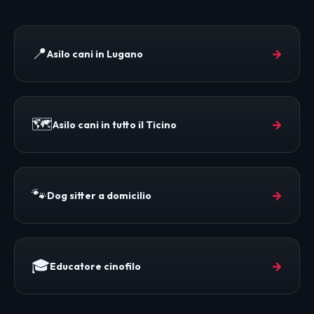
📍
→
Asilo cani in Lugano
🗺️
→
Asilo cani in tutto il Ticino
🐾
→
Dog sitter a domicilio
🎓
→
Educatore cinofilo