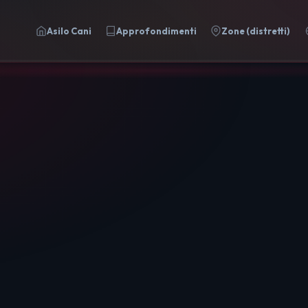
Asilo Cani
Approfondimenti
Zone (distretti)