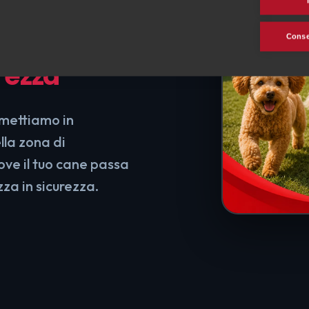
e
e e
Consen
rezza
 mettiamo in
lla zona di
ove il tuo cane passa
za in sicurezza.