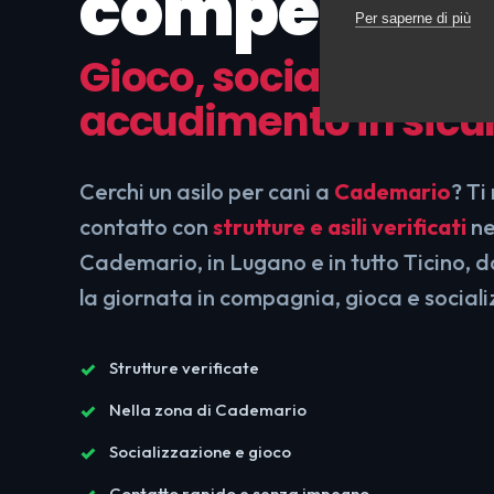
competent
Per saperne di più
Gioco, socializzazion
accudimento in sicu
Cerchi un asilo per cani a
Cademario
? Ti
contatto con
strutture e asili verificati
ne
Cademario, in Lugano e in tutto Ticino, d
la giornata in compagnia, gioca e socializ
Strutture verificate
Nella zona di Cademario
Socializzazione e gioco
Contatto rapido e senza impegno