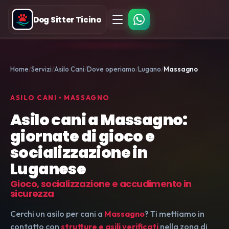
Dog Sitter Ticino
Home
Servizi
Asilo Cani
Dove operiamo
Lugano
Massagno
ASILO CANI • MASSAGNO
Asilo cani a Massagno:
giornate di gioco e
socializzazione in
Luganese
Gioco, socializzazione e accudimento in
sicurezza
Cerchi un asilo per cani a
Massagno
? Ti mettiamo in
contatto con
strutture e asili verificati
nella zona di