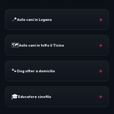
📍
→
Asilo cani in Lugano
🗺️
→
Asilo cani in tutto il Ticino
🐾
→
Dog sitter a domicilio
🎓
→
Educatore cinofilo