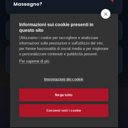
Massagno?
Informazioni sui cookie presenti in
Servono vaccinazioni o documenti?
questo sito
Utilizziamo i cookie per raccogliere e analizzare
informazioni sulle prestazioni e sull'utilizzo del sito,
per fornire funzionalità di social media e per migliorare
e personalizzare contenuti e pubblicità presenti.
Posso portare il cane solo mezza
Per saperne di più
giornata?
Impostazioni dei cookie
Nega tutto
ESPLORA ANCHE
Consenti tutti i cookie
Altri servizi per il tuo cane