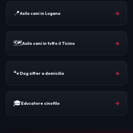
📍
→
Asilo cani in Lugano
🗺️
→
Asilo cani in tutto il Ticino
🐾
→
Dog sitter a domicilio
🎓
→
Educatore cinofilo