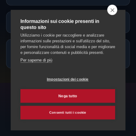
Informazioni sui cookie presenti in
Servono vaccinazioni o documenti?
questo sito
Utilizziamo i cookie per raccogliere e analizzare
informazioni sulle prestazioni e sull'utilizzo del sito,
per fornire funzionalità di social media e per migliorare
Posso portare il cane solo mezza
e personalizzare contenuti e pubblicità presenti.
giornata?
Per saperne di più
Impostazioni dei cookie
Nega tutto
ESPLORA ANCHE
Altri servizi per il tuo cane
Consenti tutti i cookie