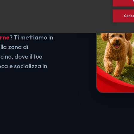
e e
rezza
Consen
erne
? Ti mettiamo in
lla zona di
cino, dove il tuo
ca e socializza in