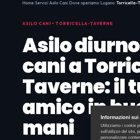
Home
Servizi
Asilo Cani
Dove operiamo
Lugano
Torricella-
ASILO CANI • TORRICELLA-TAVERNE
Asilo diurno
cani a Torri
Taverne: il 
amico in bu
mani
Informazioni sui
Utilizziamo i cookie p
sull'utilizzo del sito,
personalizzare contenu