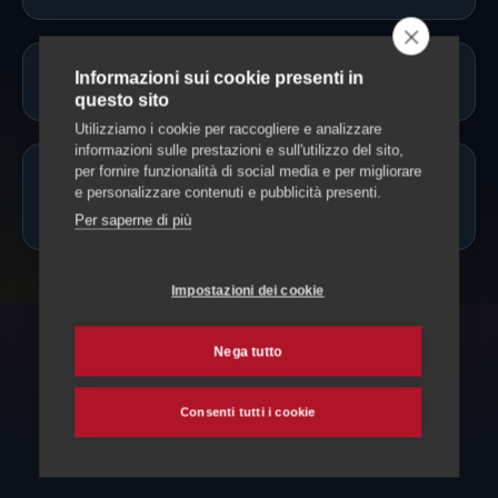
Informazioni sui cookie presenti in
Servono vaccinazioni o documenti?
questo sito
Utilizziamo i cookie per raccogliere e analizzare
informazioni sulle prestazioni e sull'utilizzo del sito,
per fornire funzionalità di social media e per migliorare
Posso portare il cane solo mezza
e personalizzare contenuti e pubblicità presenti.
giornata?
Per saperne di più
Impostazioni dei cookie
Nega tutto
ESPLORA ANCHE
Altri servizi per il tuo cane
Consenti tutti i cookie