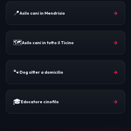
📍
→
Asilo cani in Mendrisio
🗺️
→
Asilo cani in tutto il Ticino
🐾
→
Dog sitter a domicilio
🎓
→
Educatore cinofilo