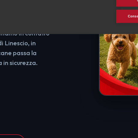
e e
rezza
Consen
ttiamo in contatto
i Linescio, in
 cane passa la
 in sicurezza.