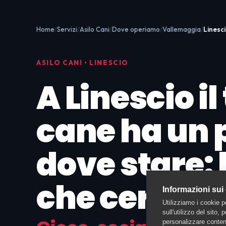
Home
Servizi
Asilo Cani
Dove operiamo
Vallemaggia
Linesc
ASILO CANI • LINESCIO
A Linescio il
cane ha un 
dove stare: l
che cercavi
Informazioni sui
Utilizziamo i cookie p
sull'utilizzo del sito,
personalizzare contenu