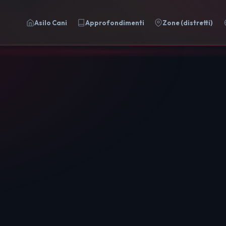
Asilo Cani
Approfondimenti
Zone (distretti)