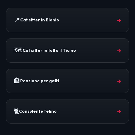
📍
→
Cat sitter in Blenio
🗺️
→
Cat sitter in tutto il Ticino
🏨
→
Pensione per gatti
🐈
→
Consulente felino