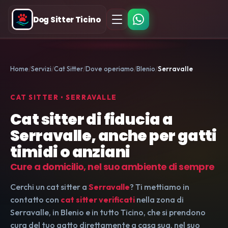
Dog Sitter Ticino
Home
Servizi
Cat Sitter
Dove operiamo
Blenio
Serravalle
CAT SITTER • SERRAVALLE
Cat sitter di fiducia a
Serravalle, anche per gatti
timidi o anziani
Cure a domicilio, nel suo ambiente di sempre
Cerchi un cat sitter a
Serravalle
? Ti mettiamo in
contatto con
cat sitter verificati
nella zona di
Serravalle, in Blenio e in tutto Ticino, che si prendono
cura del tuo gatto direttamente a casa sua, nel suo