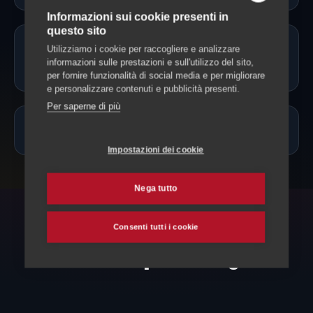
Informazioni sui cookie presenti in
questo sito
Il cat sitter può somministrare
Utilizziamo i cookie per raccogliere e analizzare
informazioni sulle prestazioni e sull'utilizzo del sito,
farmaci?
per fornire funzionalità di social media e per migliorare
e personalizzare contenuti e pubblicità presenti.
Per saperne di più
Quanto costa un cat sitter a Personico?
Impostazioni dei cookie
Nega tutto
Consenti tutti i cookie
ESPLORA ANCHE
Altri servizi per il tuo gatto