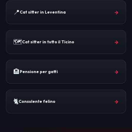
📍
→
Cat sitter in Leventina
🗺️
→
Cat sitter in tutto il Ticino
🏨
→
Pensione per gatti
🐈
→
Consulente felino