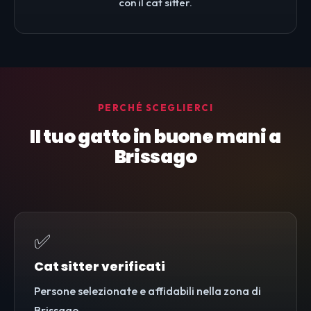
con il cat sitter.
PERCHÉ SCEGLIERCI
Il tuo gatto in buone mani a
Brissago
✅
Cat sitter verificati
Persone selezionate e affidabili nella zona di
Brissago.