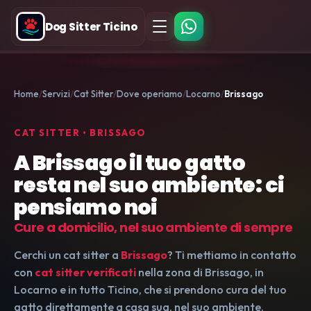
Dog Sitter Ticino
Home
Servizi
Cat Sitter
Dove operiamo
Locarno
Brissago
CAT SITTER • BRISSAGO
A Brissago il tuo gatto
resta nel suo ambiente: ci
pensiamo noi
Cure a domicilio, nel suo ambiente di sempre
Cerchi un cat sitter a
Brissago
? Ti mettiamo in contatto
con
cat sitter verificati
nella zona di Brissago, in
Locarno e in tutto Ticino, che si prendono cura del tuo
gatto direttamente a casa sua, nel suo ambiente.