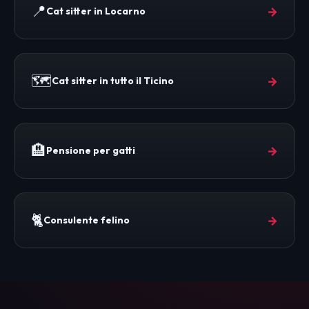
📍
→
Cat sitter in Locarno
🗺️
→
Cat sitter in tutto il Ticino
🏨
→
Pensione per gatti
🐈
→
Consulente felino