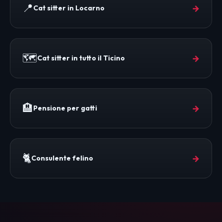
📍
→
Cat sitter in Locarno
🗺️
→
Cat sitter in tutto il Ticino
🏨
→
Pensione per gatti
🐈
→
Consulente felino