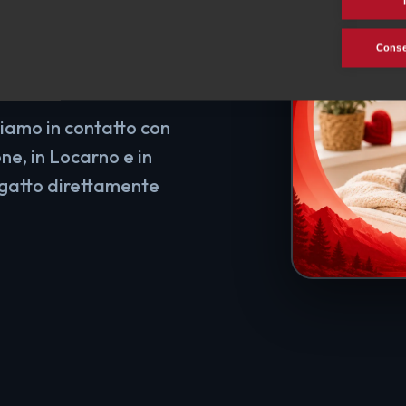
 suo
Consen
tiamo in contatto con
ne, in Locarno e in
o gatto direttamente