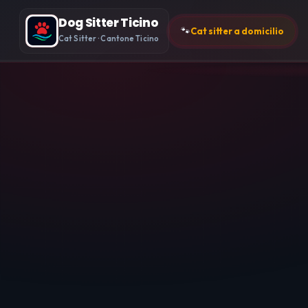
Dog Sitter Ticino
🐾
Cat sitter a domicilio
Cat Sitter · Cantone Ticino