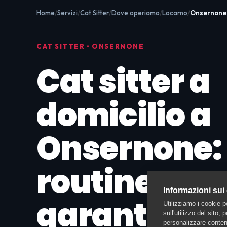
Home
Servizi
Cat Sitter
Dove operiamo
Locarno
Onsernone
CAT SITTER • ONSERNONE
Cat sitter a
domicilio a
Onsernone:
routine e co
Informazioni sui
garantite
Utilizziamo i cookie p
sull'utilizzo del sito,
personalizzare contenu