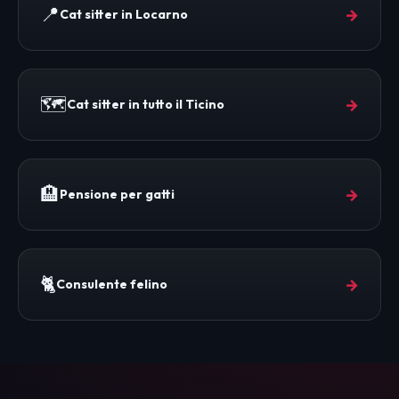
📍
→
Cat sitter in Locarno
🗺️
→
Cat sitter in tutto il Ticino
🏨
→
Pensione per gatti
🐈
→
Consulente felino