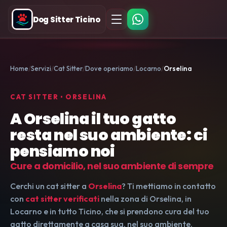
Dog Sitter Ticino
Home
Servizi
Cat Sitter
Dove operiamo
Locarno
Orselina
CAT SITTER • ORSELINA
A Orselina il tuo gatto
resta nel suo ambiente: ci
pensiamo noi
Cure a domicilio, nel suo ambiente di sempre
Cerchi un cat sitter a
Orselina
? Ti mettiamo in contatto
con
cat sitter verificati
nella zona di Orselina, in
Locarno e in tutto Ticino, che si prendono cura del tuo
gatto direttamente a casa sua, nel suo ambiente.