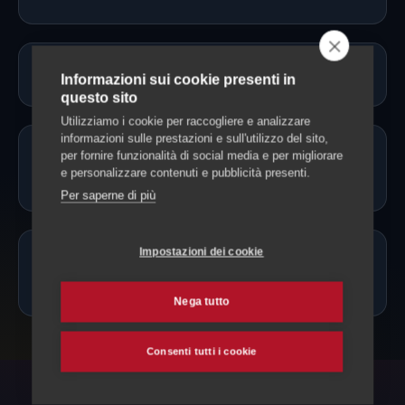
Il gatto resta a casa sua?
Informazioni sui cookie presenti in
questo sito
Utilizziamo i cookie per raccogliere e analizzare
informazioni sulle prestazioni e sull'utilizzo del sito,
Il cat sitter può somministrare
per fornire funzionalità di social media e per migliorare
e personalizzare contenuti e pubblicità presenti.
farmaci?
Per saperne di più
Impostazioni dei cookie
Quanto costa un cat sitter a Ronco
Sopra Ascona?
Nega tutto
Consenti tutti i cookie