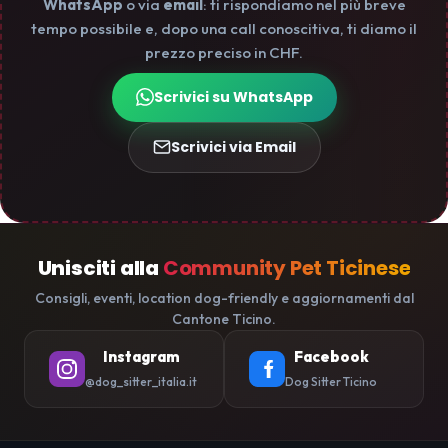
WhatsApp
o via
email
: ti rispondiamo nel più breve
tempo possibile e, dopo una call conoscitiva, ti diamo il
prezzo preciso in CHF.
Scrivici su WhatsApp
Scrivici via Email
Unisciti alla
Community Pet Ticinese
Consigli, eventi, location dog-friendly e aggiornamenti dal
Cantone Ticino.
Instagram
Facebook
@dog_sitter_italia.it
Dog Sitter Ticino