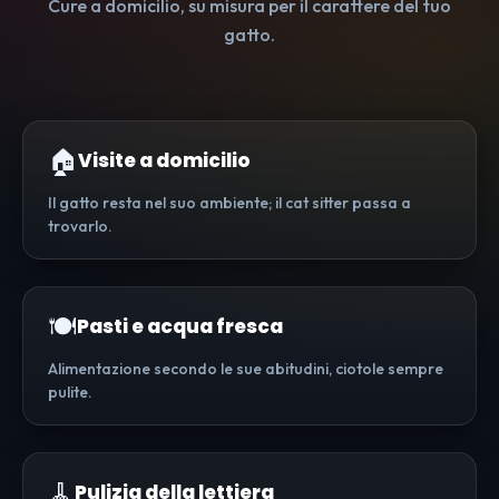
Cure a domicilio, su misura per il carattere del tuo
gatto.
🏠
Visite a domicilio
Il gatto resta nel suo ambiente; il cat sitter passa a
trovarlo.
🍽️
Pasti e acqua fresca
Alimentazione secondo le sue abitudini, ciotole sempre
pulite.
🧹
Pulizia della lettiera