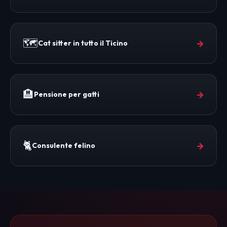
🗺️
→
Cat sitter in tutto il Ticino
🏨
→
Pensione per gatti
🐈
→
Consulente felino