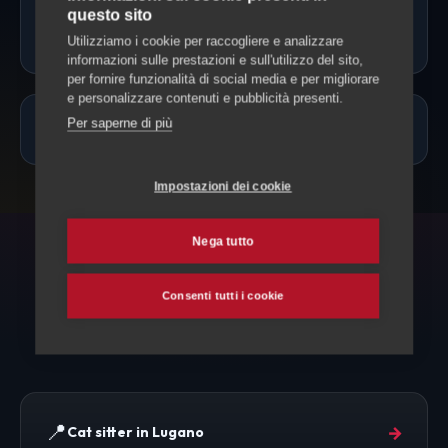
Il cat sitter può somministrare
questo sito
farmaci?
Utilizziamo i cookie per raccogliere e analizzare
informazioni sulle prestazioni e sull'utilizzo del sito,
per fornire funzionalità di social media e per migliorare
e personalizzare contenuti e pubblicità presenti.
Per saperne di più
Quanto costa un cat sitter a Astano?
Impostazioni dei cookie
Nega tutto
ESPLORA ANCHE
Consenti tutti i cookie
Altri servizi per il tuo gatto
📍
→
Cat sitter in Lugano