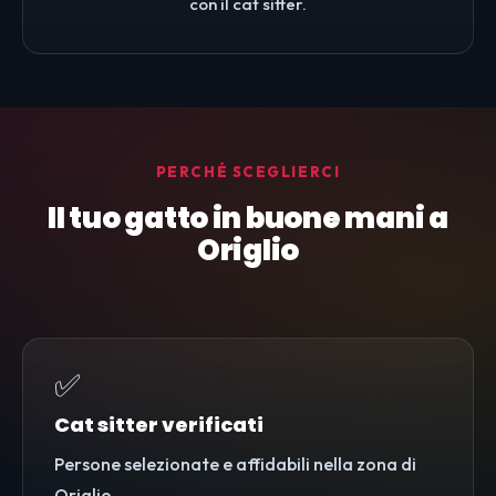
con il cat sitter.
PERCHÉ SCEGLIERCI
Il tuo gatto in buone mani a
Origlio
✅
Cat sitter verificati
Persone selezionate e affidabili nella zona di
Origlio.