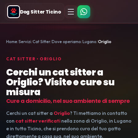
Dog Sitter Ticino
Home
Servizi
Cat Sitter
Dove operiamo
Lugano
Origlio
CAT SITTER • ORIGLIO
Cerchi un cat sitter a
Origlio? Visite e cure su
misura
Cure a domicilio, nel suo ambiente di sempre
Cerchi un cat sitter a
Origlio
? Ti mettiamo in contatto
con
cat sitter verificati
nella zona di Origlio, in Lugano
e in tutto Ticino, che si prendono cura del tuo gatto
direttamente a casa sua, nel suo ambiente.