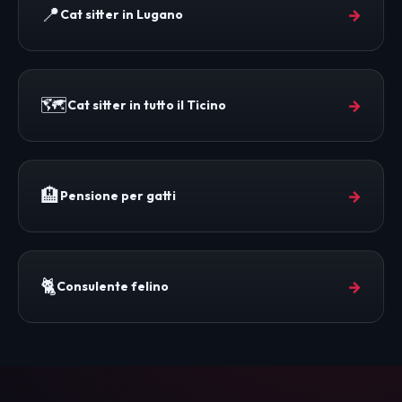
📍
→
Cat sitter in Lugano
🗺️
→
Cat sitter in tutto il Ticino
🏨
→
Pensione per gatti
🐈
→
Consulente felino