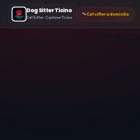
Dog Sitter Ticino
🐾
Cat sitter a domicilio
Cat Sitter · Cantone Ticino