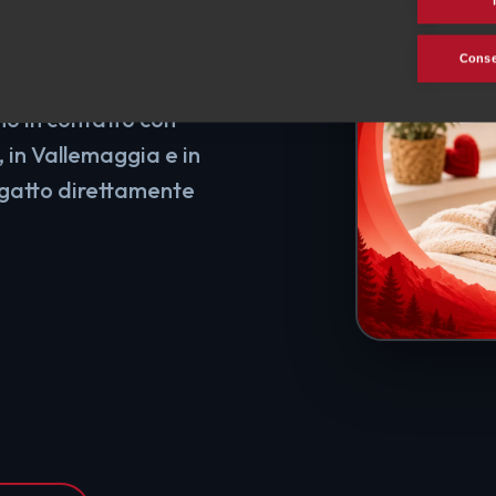
 suo
Consen
mo in contatto con
, in Vallemaggia e in
o gatto direttamente