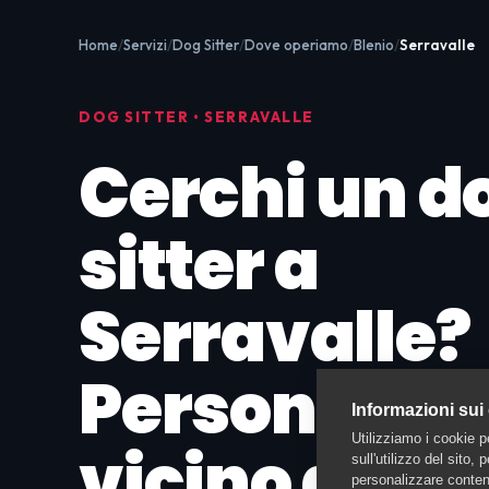
Home
Servizi
Dog Sitter
Dove operiamo
Blenio
Serravalle
DOG SITTER • SERRAVALLE
Cerchi un d
sitter a
Serravalle?
Persone di f
Informazioni sui
Utilizziamo i cookie p
vicino a te
sull'utilizzo del sito,
personalizzare contenu