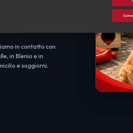
 soggiorni
Consen
tiamo in contatto con
le, in Blenio e in
icilio e soggiorni.